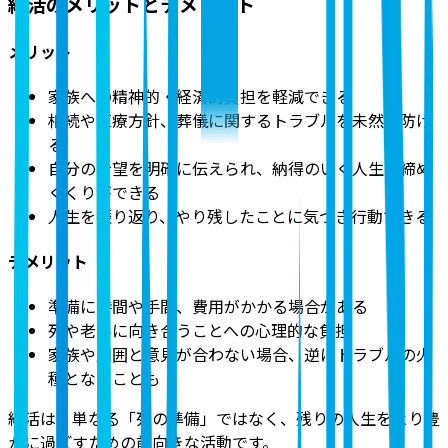
終活のメリットとデメリット
メリット
家族への精神的・経済的負担を軽減できる
相続や医療方針、葬儀に関するトラブルを未然に防げ
る
自分の希望を明確に伝えられ、納得のいく人生の締め
くくりができる
人生を振り返り、やり残したことに気づき行動できる
デメリット
準備に時間や手間、費用がかかる場合がある
死や老いに向き合うことへの心理的な負担
家族や周囲と意見が合わない場合、逆にトラブルの火
種となることも
終活は、単なる「死の準備」ではなく、残りの人生をより豊
かに過ごすための前向きな活動です。