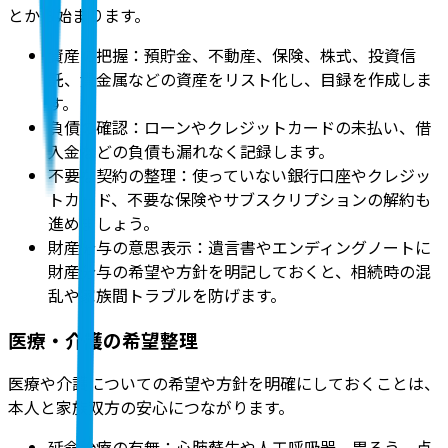
とから始まります。
資産の把握：預貯金、不動産、保険、株式、投資信
託、貴金属などの資産をリスト化し、目録を作成しま
す。
負債の確認：ローンやクレジットカードの未払い、借
入金などの負債も漏れなく記録します。
不要な契約の整理：使っていない銀行口座やクレジッ
トカード、不要な保険やサブスクリプションの解約も
進めましょう。
財産分与の意思表示：遺言書やエンディングノートに
財産分与の希望や方針を明記しておくと、相続時の混
乱や家族間トラブルを防げます。
医療・介護の希望整理
医療や介護についての希望や方針を明確にしておくことは、
本人と家族双方の安心につながります。
延命治療の有無：心肺蘇生や人工呼吸器、胃ろう、点