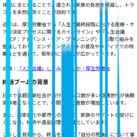
体的にまとめることで、遺された家族の負担を軽減し、トラ
ブルを未然に防ぐことが目的です。
近年は、厚生労働省でも『人生の最終段階における医療・ケ
アの決定プロセスに関するガイドライン』や『人生会議
（ACP：アドバンス・ケア・プランニング）』の取り組みを
推進しており、エンディングノートの普及やメディアでの特
集などを通じて、若年層にも関心が広がっています。
出典：
「人生会議」してみませんか｜厚生労働省
終活ブームの背景
日本では超高齢社会が進行し、人口数が多い団塊世代が後期
高齢者となることで、年間の死亡者数が増加しています。
また、核家族化や都市化の影響で、家族のサポートが受けに
くくなり、相続や遺品整理が複雑化しています。
こうした背景から、終活を通じて「自分の死後」について事