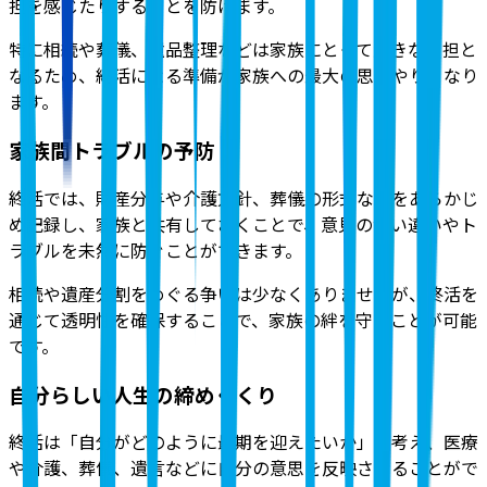
担を感じたりすることを防げます。
特に相続や葬儀、遺品整理などは家族にとって大きな負担と
なるため、終活による準備が家族への最大の思いやりとなり
ます。
家族間トラブルの予防
終活では、財産分与や介護方針、葬儀の形式などをあらかじ
め記録し、家族と共有しておくことで、意見の食い違いやト
ラブルを未然に防ぐことができます。
相続や遺産分割をめぐる争いは少なくありませんが、終活を
通じて透明性を確保することで、家族の絆を守ることが可能
です。
自分らしい人生の締めくくり
終活は「自分がどのように最期を迎えたいか」を考え、医療
や介護、葬儀、遺言などに自分の意思を反映させることがで