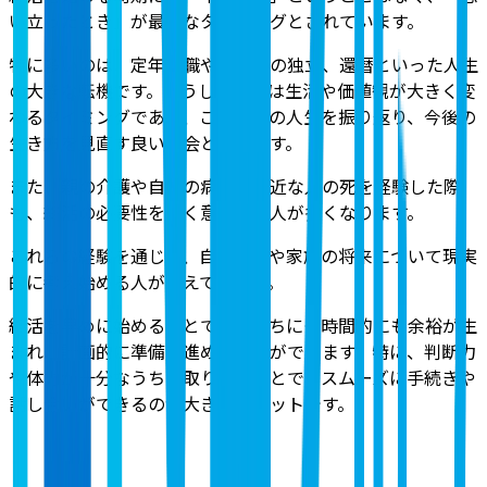
い立ったとき」が最適なタイミングとされています。
特に多いのは、定年退職や子どもの独立、還暦といった人生
の大きな転機です。こうした節目は生活や価値観が大きく変
わるタイミングであり、これまでの人生を振り返り、今後の
生き方を見直す良い機会となります。
また、親の介護や自身の病気、身近な人の死を経験した際
も、終活の必要性を強く意識する人が多くなります。
これらの経験を通じて、自分自身や家族の将来について現実
的に考え始める人が増えています。
終活を早めに始めることで、気持ちにも時間的にも余裕が生
まれ、計画的に準備を進めることができます。特に、判断力
や体力が十分なうちに取り組むことで、スムーズに手続きや
話し合いができるのが大きなメリットです。