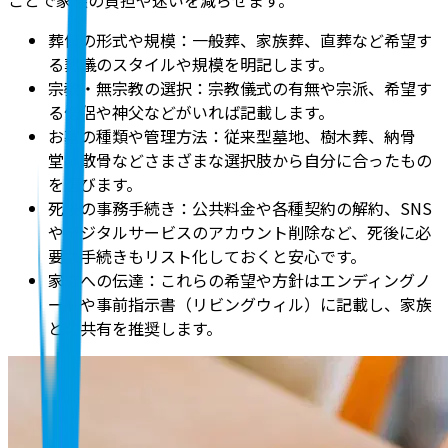
葬儀の形式や規模：一般葬、家族葬、直葬など希望す
る葬儀のスタイルや規模を明記します。
宗教・無宗教の選択：宗教儀式の有無や宗派、希望す
る僧侶や神父などがいれば記載します。
お墓の種類や管理方法：従来型墓地、樹木葬、納骨
堂、散骨などさまざまな選択肢から自分に合ったもの
を選びます。
死後の事務手続き：公共料金や各種契約の解約、SNS
やデジタルサービスのアカウント削除など、死後に必
要な手続きもリスト化しておくと安心です。
家族への伝達：これらの希望や方針はエンディングノ
ートや事前指示書（リビングウィル）に記載し、家族
との共有を推奨します。