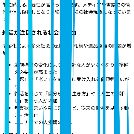
前に備える必要性が高まっています。メディアや書籍での情
報発信も後押しとなり、終活は一種の社会現象となっていま
す。
終活が注目される社会的理由
高齢化による多死社会の到来で、相続や遺品整理の問題が増
加
家族構成の変化により、身近な人が少なくなり、準備
の必要性が高まった
「死」や「老い」を前向きに受け入れる価値観の広が
り
終活を通じて「自分らしい生き方」や「人生の棚卸
し」を行う人が増加
年賀状じまいや墓じまいなど、従来の慣習を見直す動
きも活発化
コロナ禍での人生観の変化