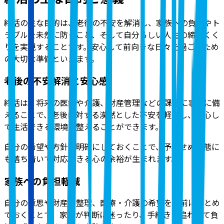
終活の主な目的は、老後の不安を解消し、家族への負担やト
ラブルを未然に防ぐこと、そして自分らしい人生の締めくく
りを実現することです。安心して前向きな日々を過ごすため
の大切な準備といえます。
老後の不安解消と安心感
終活は、将来の医療や介護、財産管理などの課題に事前に備
えることで、老後に対する漠然とした不安を軽減し、安心し
て生活できる環境を整えることができます。
自分の希望や方針を明確にしておくことで、予期せぬ事態に
も落ち着いて対応できる心の余裕が生まれます。
家族への負担軽減
自分の意思や財産の整理、医療・介護の希望を事前にまとめ
ておくことで、家族が判断に迷ったり、手続きに追われて負