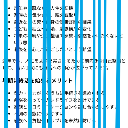
定年や退職などの人生の転機
家族の病気や介護、親の看取り
身近な人の死や自身の健康診断の結果
子どもの独立や結婚、家族構成の変化
将来の相続や遺品整理で家族に迷惑をかけたくないと
いう思い
老後を安心して過ごしたいという希望
近年では、人生をより充実させるための前向きな自己整理と
して、若い世代にも終活への関心が広がっています。
早期に終活を始めるメリット
気力・体力があるうちに手続きを進められる
余裕を持ってセカンドライフを設計できる
家族とのコミュニケーションや話し合いがしやすい
不測の事態に備えやすい
家族への負担やトラブルを未然に防げる