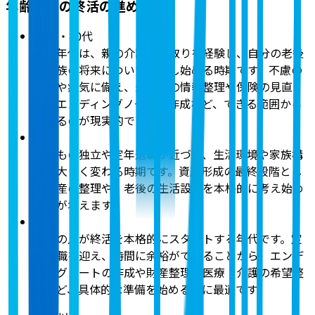
年齢ごとの終活の進め方
30代・40代
この年代は、親の介護や看取りを経験し、自分の老後
や家族の将来について意識し始める時期です。不慮の
事故や病気に備え、最低限の情報整理や保険の見直
し、エンディングノートの作成など、できる範囲から
始めるのが現実的です。
50代
子どもの独立や定年退職が近づき、生活環境や家族構
成が大きく変わる時期です。資産形成の最終段階とし
て財産の整理や、老後の生活設計を本格的に考え始め
る人が増えます。
60代
多くの人が終活を本格的にスタートする年代です。定
年退職を迎え、時間に余裕ができることから、エンデ
ィングノートの作成や財産整理、医療・介護の希望整
理など、具体的な準備を始めるのに最適です。