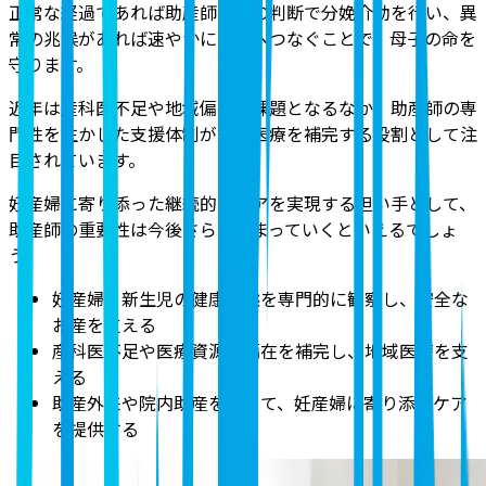
正常な経過であれば助産師自身の判断で分娩介助を行い、異
常の兆候があれば速やかに医師へつなぐことで、母子の命を
守ります。
近年は産科医不足や地域偏在が課題となるなか、助産師の専
門性を生かした支援体制が地域医療を補完する役割として注
目されています。
妊産婦に寄り添った継続的なケアを実現する担い手として、
助産師の重要性は今後さらに高まっていくといえるでしょ
う。
妊産婦・新生児の健康状態を専門的に観察し、安全な
お産を支える
産科医不足や医療資源の偏在を補完し、地域医療を支
える
助産外来や院内助産を通じて、妊産婦に寄り添うケア
を提供する