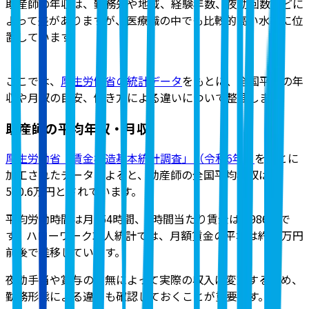
助産師の年収は、勤務先や地域、経験年数、夜勤回数などに
よって差がありますが、医療職の中でも比較的高い水準に位
置しています。
ここでは、
厚生労働省の統計データ
をもとに、全国平均の年
収や月収の目安、働き方による違いについて整理します。
助産師の平均年収・月収
厚生労働省「賃金構造基本統計調査」（令和6年）
をもとに
加工されたデータによると、助産師の全国平均年収は約
580.6万円
とされています。
平均労働時間は月154時間、1時間当たり賃金は2,986円で
す。ハローワーク求人統計では、月額賃金の平均は約29万円
前後で推移
しています。
夜勤手当や賞与の有無によって実際の収入は変動するため、
勤務形態による違いも確認しておくことが重要です。