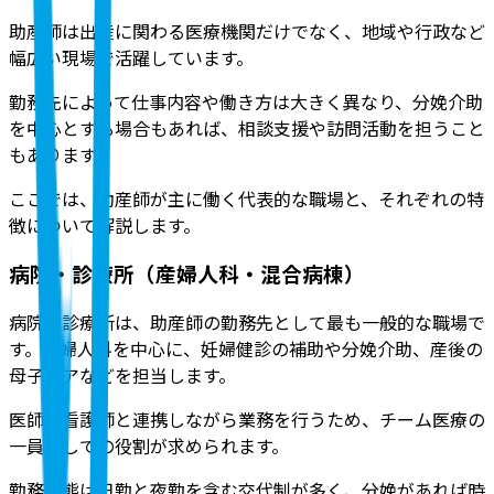
助産師は出産に関わる医療機関だけでなく、地域や行政など
幅広い現場で活躍しています。
勤務先によって仕事内容や働き方は大きく異なり、分娩介助
を中心とする場合もあれば、相談支援や訪問活動を担うこと
もあります。
ここでは、助産師が主に働く代表的な職場と、それぞれの特
徴について解説します。
病院・診療所（産婦人科・混合病棟）
病院や診療所は、助産師の勤務先として最も一般的な職場
で
す。産婦人科を中心に、妊婦健診の補助や分娩介助、産後の
母子ケアなどを担当します。
医師や看護師と連携しながら業務を行うため、チーム医療の
一員としての役割が求められます。
勤務形態は日勤と夜勤を含む交代制が多く、分娩があれば時