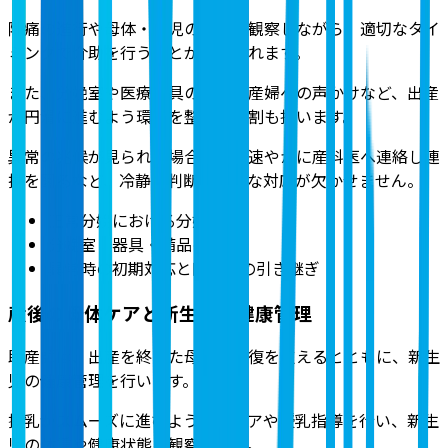
陣痛の進行や母体・胎児の状態を観察しながら、適切なタイ
ミングで介助を行うことが求められます。
また、分娩室や医療器具の準備、産婦への声かけなど、出産
が円滑に進むよう環境を整える役割も担います。
異常の兆候が見られた場合には、速やかに産科医へ連絡し連
携を図るなど、冷静な判断と迅速な対応が欠かせません。
正常分娩における分娩介助
分娩室・器具・備品の準備
異常時の初期対応と医師への引き継ぎ
産後の母体ケアと新生児の健康管理
助産師は、出産を終えた母体の回復を支えるとともに、新生
児の健康管理を行います。
授乳がスムーズに進むよう乳房ケアや授乳指導を行い、新生
児の体重や健康状態を観察します。