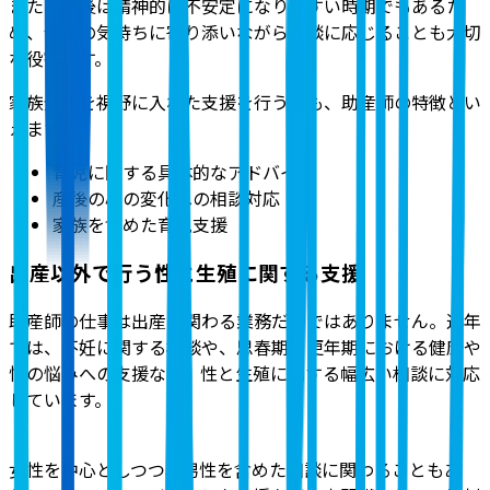
また、産後は精神的に不安定になりやすい時期でもあるた
め、母親の気持ちに寄り添いながら相談に応じることも大切
な役割です。
家族全体を視野に入れた支援を行う点も、助産師の特徴とい
えます。
育児に関する具体的なアドバイス
産後の心の変化への相談対応
家族を含めた育児支援
出産以外で行う性と生殖に関する支援
助産師の仕事は出産に関わる業務だけではありません。
近年
では、不妊に関する相談や、思春期・更年期における健康や
性の悩みへの支援など、性と生殖に関する幅広い相談に対応
しています。
女性を中心としつつ、男性を含めた相談に関わることもあ