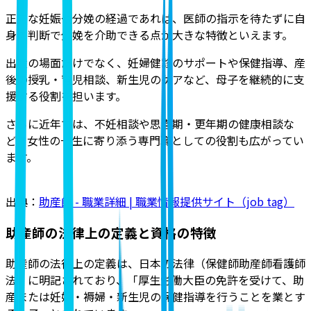
正常な妊娠や分娩の経過であれば、医師の指示を待たずに自
身の判断で分娩を介助できる点が大きな特徴といえます。
出産の場面だけでなく、妊婦健診のサポートや保健指導、産
後の授乳・育児相談、新生児のケアなど、母子を継続的に支
援する役割を担います。
さらに近年では、不妊相談や思春期・更年期の健康相談な
ど、女性の一生に寄り添う専門職としての役割も広がってい
ます。
出典：
助産師 - 職業詳細 | 職業情報提供サイト（job tag）
助産師の法律上の定義と資格の特徴
助産師の法律上の定義は、日本の法律（保健師助産師看護師
法）に明記されており、「厚生労働大臣の免許を受けて、助
産または妊婦・褥婦・新生児の保健指導を行うことを業とす