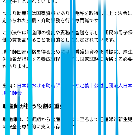
る女子」
とされています。
つまり助産師は国家資格であり、免許を取得した上で法令に
定められた支援・介助業務を行う専門職です。
この法律は助産師の役割や責務の基礎を示し、国民の母子保
健の質を高めることを目的として制定されています。
助産師国家資格を得るためには、看護師資格を前提に、厚生
労働省が指定する養成課程を修了し国家試験に合格する必要
があります。
出典：
日本における助産師の法律と定義｜公益社団法人日本
助産師会
助産師が担う役割の重要性
助産師は、妊娠期から出産、産後に至るまで妊産婦と新生児
の安全を専門的に支える存在です。