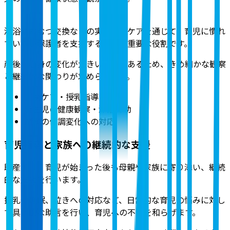
沐浴やおむつ交換などの実践的なケアを通じて、育児に慣れ
ていない保護者を支援することも重要な役割です。
産後は心身の変化が大きい時期であるため、きめ細かな観察
と継続的な関わりが求められます。
乳房ケア・授乳指導
新生児の健康観察・沐浴介助
産後の体調変化への対応
育児指導と家族への継続的な支援
助産師は、育児が始まった後も母親や家族に寄り添い、継続
的な支援を行います。
授乳や睡眠、泣きへの対応など、日常的な育児の悩みに対し
て具体的な助言を行い、育児への不安を和らげます。