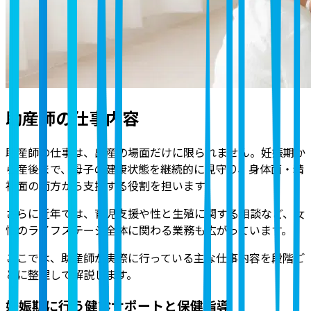
助産師の仕事内容
助産師の仕事は、出産の場面だけに限られません。妊娠期か
ら産後まで、母子の健康状態を継続的に見守り、身体面・精
神面の両方から支援する役割を担います。
さらに近年では、育児支援や性と生殖に関する相談など、女
性のライフステージ全体に関わる業務も広がっています。
ここでは、助産師が実際に行っている主な仕事内容を段階ご
とに整理して解説します。
妊娠期に行う健診サポートと保健指導