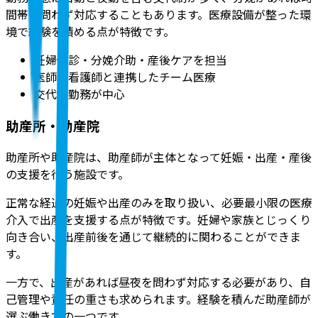
間帯を問わず対応することもあります。医療設備が整った環
境で経験を積める点が特徴です。
妊婦健診・分娩介助・産後ケアを担当
医師や看護師と連携したチーム医療
交代制勤務が中心
助産所・助産院
助産所や助産院は、助産師が主体となって妊娠・出産・産後
の支援を行う施設
です。
正常な経過の妊娠や出産のみを取り扱い、必要最小限の医療
介入で出産を支援する点が特徴です。妊婦や家族とじっくり
向き合い、出産前後を通じて継続的に関わることができま
す。
一方で、
出産があれば昼夜を問わず対応する必要があり、自
己管理や責任の重さも求められます。
経験を積んだ助産師が
選ぶ働き方の一つです。