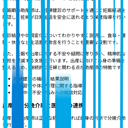
妊娠期の助産師は、妊婦健診のサポートを通じて妊娠経過を
確認し、妊婦が日常生活を安全に送れるよう保健指導を行い
ます。
健診結果や体調変化についてわかりやすく説明し、食事・運
動・休養など生活面の助言を行うことも重要な役割です。
また、妊娠や出産に対する不安や疑問に寄り添い、精神的な
負担を軽減する支援も行います。出産に向けて心身の準備を
整えるため、継続的に妊婦と関わる点が助産師の特徴です。
妊婦健診の補助・結果説明
生活習慣や体調管理に関する指導
妊娠中の不安や悩みへの相談対応
出産時の分娩介助と医師との連携
出産時、助産師は正常な経過であれば自身の判断で分娩介助
を行います。