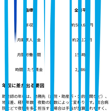
指標
全国平均
年収
約580.6万円
月額求人賃金
約29.1万円
月間労働時間
154時間
時間当たり賃金
2,986円
年収に差が出る要因
助産師の年収は、勤務先（病院・助産所・公的機関など）、
地域差、経験年数、夜勤の回数によって変わります。
総合病
院などで夜勤を多く担当する場合は手当が加算されやすく、