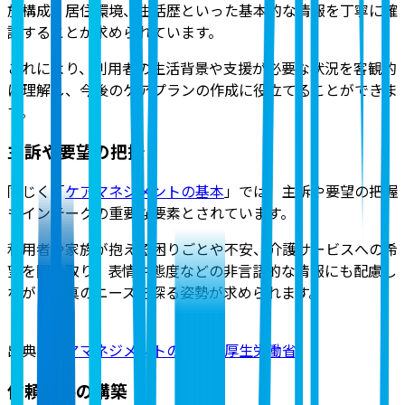
族構成、居住環境、生活歴といった基本的な情報を丁寧に確
認することが求められています。
これにより、利用者の生活背景や支援が必要な状況を客観的
に理解し、今後のケアプランの作成に役立てることができま
す。
主訴や要望の把握
同じく「
ケアマネジメントの基本
」では、主訴や要望の把握
もインテークの重要な要素とされています。
利用者や家族が抱える困りごとや不安、介護サービスへの希
望を聞き取り、表情や態度などの非言語的な情報にも配慮し
ながら、真のニーズを探る姿勢が求められます。
出典：
ケアマネジメントの基本｜厚生労働省
信頼関係の構築