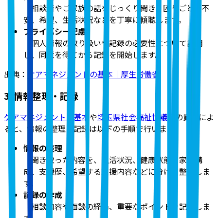
相談者やご家族の話をじっくり聞き、困りごと、不
安、希望、生活状況などを丁寧に傾聴します。
プライバシー配慮
個人情報の取り扱いや記録の必要性について説明
し、同意を得てから記録を開始します。
出典：
ケアマネジメントの基本｜厚生労働省
3. 情報整理・記録
ケアマネジメントの基本
や
埼玉県社会福祉協議会
の資料によ
ると、情報の整理と記録は以下の手順で行います。
情報の整理
聞き取った内容を、生活状況、健康状態、家族構
成、支援歴、希望する支援内容などに分けて整理しま
す。
記録の作成
相談内容や面談の経過、重要なポイントを記録しま