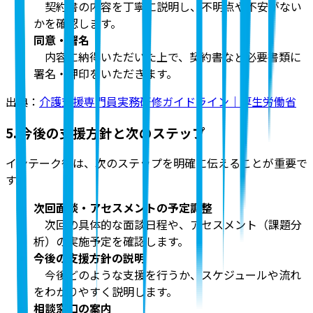
契約書の内容を丁寧に説明し、不明点や不安がない
かを確認します。
同意・署名
内容に納得いただいた上で、契約書など必要書類に
署名・押印をいただきます。
出典：
介護支援専門員実務研修ガイドライン｜厚生労働省
5. 今後の支援方針と次のステップ
インテーク後は、次のステップを明確に伝えることが重要で
す。
次回面談・アセスメントの予定調整
次回の具体的な面談日程や、アセスメント（課題分
析）の実施予定を確認します。
今後の支援方針の説明
今後どのような支援を行うか、スケジュールや流れ
をわかりやすく説明します。
相談窓口の案内