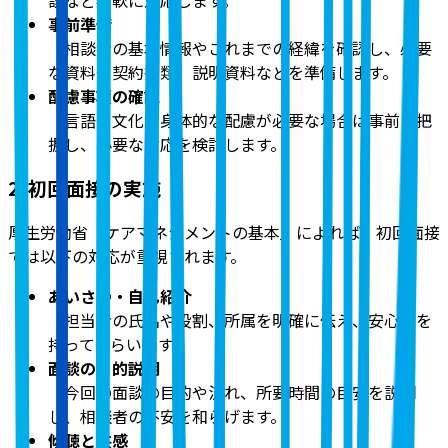
事前準備
相談者の基本情報やこれまでの経緯を確認し、必要
な資料や契約書類、説明資料などを準備します。
配慮事項の確認
言語や文化、身体的な配慮が必要な場合は事前に把
握し、必要な対応を検討します。
2. 初回面接の実施
厚生労働省「ケアマネジメントの基本」によれば、初回面接
では以下の対応が重視されます。
あいさつ・自己紹介
担当者の氏名や役割、所属を明確に伝え、安心感を
持ってもらいます。
面談の目的説明
今回の面談の目的や流れ、所要時間の目安を説明
し、相談者の不安を和らげます。
傾聴と共感