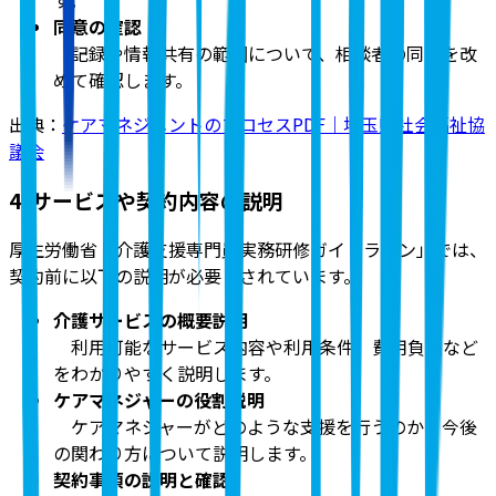
す。
同意の確認
記録や情報共有の範囲について、相談者の同意を改
めて確認します。
出典：
ケアマネジメントのプロセスPDF｜埼玉県社会福祉協
議会
4. サービスや契約内容の説明
厚生労働省「介護支援専門員実務研修ガイドライン」では、
契約前に以下の説明が必要とされています。
介護サービスの概要説明
利用可能なサービス内容や利用条件、費用負担など
をわかりやすく説明します。
ケアマネジャーの役割説明
ケアマネジャーがどのような支援を行うのか、今後
の関わり方について説明します。
契約事項の説明と確認