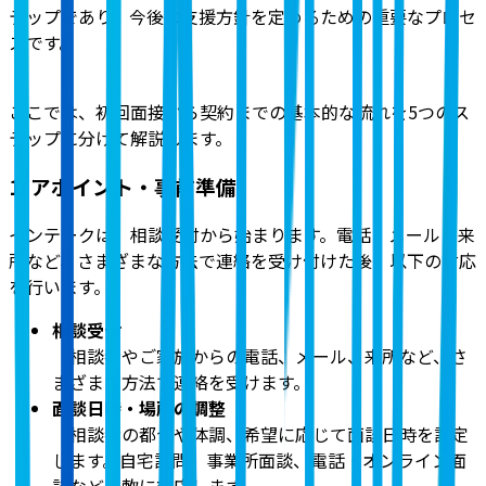
テップであり、今後の支援方針を定めるための重要なプロセ
スです。
ここでは、初回面接から契約までの基本的な流れを5つのス
テップに分けて解説
します。
1. アポイント・事前準備
インテークは、相談受付から始まります。電話・メール・来
所など、さまざまな方法で連絡を受け付けた後、以下の対応
を行います。
相談受付
相談者やご家族からの電話、メール、来所など、さ
まざまな方法で連絡を受けます。
面談日時・場所の調整
相談者の都合や体調、希望に応じて面談日時を設定
します。自宅訪問、事業所面談、電話・オンライン面
談など柔軟に対応します。