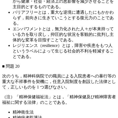
から健康・社会・経済上の悪影響を減少させることを
主目的とするものである。
バリアフリーとは，重大な逆境に遭遇したにもかかわ
らず，前向きに生きていこうとする復元力のことであ
る。
エンパワメントとは，無力化された人々が本来持って
いる力を取り戻し，抑圧的な状況を客観的に批判し主
体的な変革を目指すことである。
レジリエンス（resilience）とは，障害や疾患をもつ人
というラベルによって生じる社会的不利を軽減するこ
とである。
■ 問題 20
次のうち，精神科病院での職員による入院患者への暴行等の
重大な不祥事件を契機に，任意入院制度を創設した法律とし
て，正しいものを 1 つ選びなさい。
（注）「精神保健福祉法」とは，「精神保健及び精神障害者
福祉に関する法律」のことである。
精神衛生法
精神病者監護法