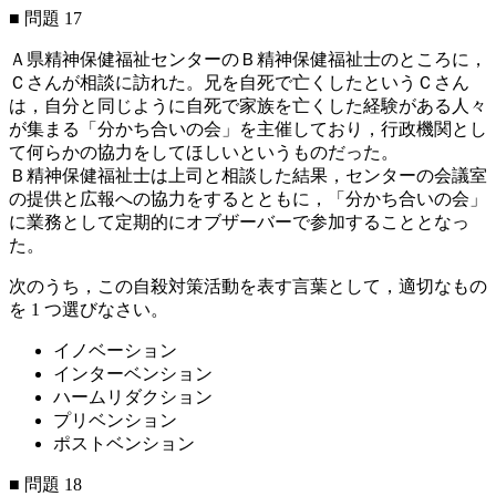
■ 問題 17
Ａ県精神保健福祉センターのＢ精神保健福祉士のところに，
Ｃさんが相談に訪れた。兄を自死で亡くしたというＣさん
は，自分と同じように自死で家族を亡くした経験がある人々
が集まる「分かち合いの会」を主催しており，行政機関とし
て何らかの協力をしてほしいというものだった。
Ｂ精神保健福祉士は上司と相談した結果，センターの会議室
の提供と広報への協力をするとともに，「分かち合いの会」
に業務として定期的にオブザーバーで参加することとなっ
た。
次のうち，この自殺対策活動を表す言葉として，適切なもの
を 1 つ選びなさい。
イノベーション
インターベンション
ハームリダクション
プリベンション
ポストベンション
■ 問題 18