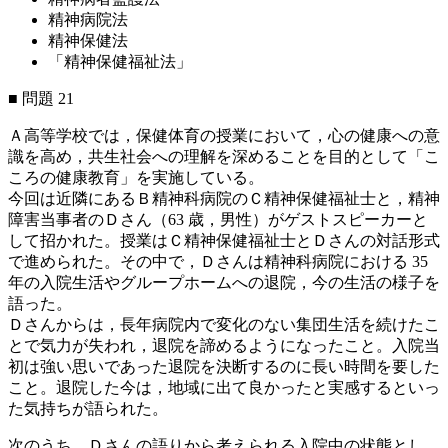
精神病院法
精神保健法
「精神保健福祉法」
■ 問題 21
Ａ高等学校では，保健体育の授業において，心の健康への意
識を高め，共生社会への理解を深めることを目的として「こ
ころの健康教育」を実施している。
今回は近隣にあるＢ精神科病院のＣ精神保健福祉士と，精神
障害当事者のＤさん（63 歳，男性）がゲストスピーカーと
して招かれた。授業はＣ精神保健福祉士とＤさんの対話形式
で進められた。その中で，Ｄさんは精神科病院における 35
年の入院生活やグループホームへの退院，今の生活の様子を
語った。
Ｄさんからは，長年病院内で変化のない集団生活を続けたこ
とで気力が失われ，退院を諦めるようになったこと。入院当
初は強い思いであった退院を決断するのに長い時間を要した
こと。退院した今は，地域に出て良かったと実感するといっ
た気持ちが語られた。
次のうち，Ｄさんの語りから考えられる入院中の状態とし