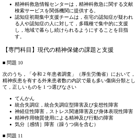
精神科救急情報センターは，精神科救急に関する文献
検索サービスを関係機関に提供する。
認知症初期集中支援チームは，在宅の認知症が疑われ
る人や認知症の人に対して，多職種で集中的に支援
し，地域で暮らし続けられるようにすることを目指
す。
【専門科目】現代の精神保健の課題と支援
■ 問題 10
次のうち，「令和 2 年患者調査」（厚生労働省）において，
精神疾患を有する外来患者数の内訳で最も多い傷病分類とし
て，正しいものを 1 つ選びなさい
てんかん
統合失調症，統合失調症型障害及び妄想性障害
神経症性障害，ストレス関連障害及び身体表現性障害
精神作用物質使用による精神及び行動の障害
気分［感情］障害（躁うつ病を含む）
■ 問題 11