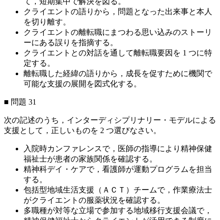
て，短期集中で解決を図る。
クライエントの語りから，問題となった出来事と本人
を切り離す。
クライエントの離転職にまつわる思い込みのストーリ
ーにある誤りを指摘する。
クライエントとの対話を通して離転職要因を 1 つに特
定する。
離転職した経緯の語りから，成長を促すために機関で
可能な支援の展開を図式化する。
■ 問題 31
次の記述のうち，インターディシプリナリー・モデルによる
支援として，正しいものを 2 つ選びなさい。
入院時カンファレンスで，医師の指導により精神保健
福祉士が患者の家族関係を確認する。
精神科デイ・ケアで，看護師が運動プログラムを担当
する。
包括型地域生活支援（ＡＣＴ）チームで，作業療法士
がクライエントの服薬状況を確認する。
多職種が対等な立場で参加する地域移行支援会議で，