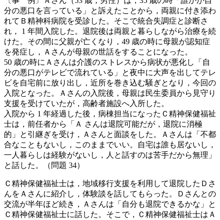
〔事 例〕Ａさん（53 歳，男性）は，35 歳の時「誰かが自
分の悪口を言っている」と訴えたことから，両親に付き添わ
れてＢ精神科病院を受診した。そこで統合失調症と診断さ
れ， 1 年間入院した。退院後は両親と暮らしながら治療を続
けた。その間に父親が亡くなり，49 歳の時に母親が認知症
を発症し，Ａさんが母親の世話をすることになった。
50 歳の時にＡさんは介護のストレスから病状が悪化し「自
分の悪口がテレビで流れている」と夜中に大声を出してテレ
ビを自宅前に放り出し，近所を巻き込む騒ぎとなり，今回の
入院となった。Ａさんの入院後，母親は民生委員から見守り
支援を受けていたが，高齢者施設へ入所した。
入院から 1 年経過した後，病棟担当になったＣ精神保健福祉
士は，前任者から「Ａ さんは退院可能だが，退院に消極
的」と引継ぎを受け，Ａさんと面談をした。Ａさんは「不都
合なこともないし，このままでいい。自宅は誰も居ないし，
一人暮らしは経験がないし，人と話すのは苦手だから無理」
と話した。（問題 34）
Ｃ精神保健福祉士は，地域移行支援を利用して退院したＤさ
んをＡさんに紹介し，体験談を話してもらった。Ｄさんとの
交流が半年ほど続き，Ａさんは「自分も退院できるかな」と
Ｃ精神保健福祉士に話した。そこで，Ｃ精神保健福祉士はＡ