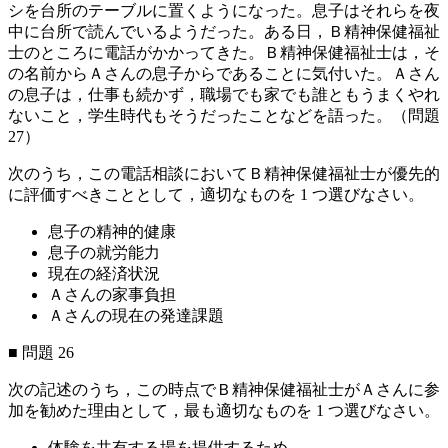
シを台所のテーブルに置くようになった。息子はそれらを夜
中に台所で読んでいるようだった。ある日，Ｂ精神保健福祉
士のところに電話がかかってきた。Ｂ精神保健福祉士は，そ
の名前からＡさんの息子からであることに気付いた。Ａさん
の息子は，仕事も続かず，職場でも家でも誰ともうまくやれ
ないこと，学生時代もそうだったことなどを語った。（問題
27）
次のうち，この電話相談においてＢ精神保健福祉士が優先的
に評価すべきこととして，適切なものを 1 つ選びなさい。
息子の精神的健康
息子の就労能力
現在の経済状況
Ａさんの家事負担
Ａさんの現在の発達課題
■ 問題 26
次の記述のうち，この時点でＢ精神保健福祉士がＡさんに参
加を勧めた理由として，最も適切なものを 1 つ選びなさい。
体験を共有する場を提供するため。