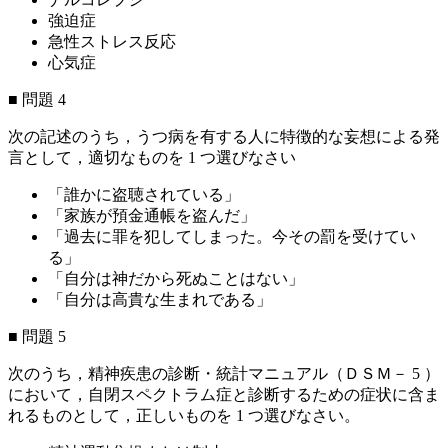
強迫症
急性ストレス反応
心気症
■ 問題 4
次の記述のうち，うつ病を有する人に特徴的な妄想による発
言として，適切なものを 1 つ選びなさい
「誰かに盗聴されている」
「家族が預金通帳を盗んだ」
「過去に罪を犯してしまった。今その罰を受けてい
る」
「自分は神だから死ぬことはない」
「自分は高貴な生まれである」
■ 問題 5
次のうち，精神疾患の診断・統計マニュアル（ＤＳＭ－ 5 ）
において，自閉スペクトラム症と診断するための症状に含ま
れるものとして，正しいものを 1 つ選びなさい。