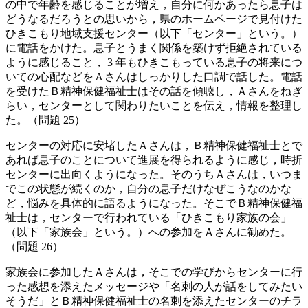
の中で年齢を感じることが増え，自分に何かあったら息子は
どうなるだろうとの思いから，県のホームページで見付けた
ひきこもり地域支援センター（以下「センター」という。）
に電話をかけた。息子とうまく関係を築けず拒絶されている
ように感じること， 3 年もひきこもっている息子の将来につ
いての心配などをＡさんはしっかりした口調で話した。電話
を受けたＢ精神保健福祉士はその話を傾聴し，Ａさんをねぎ
らい，センターとして関わりたいことを伝え，情報を整理し
た。（問題 25）
センターの対応に安堵したＡさんは，Ｂ精神保健福祉士とで
あれば息子のことについて進展を得られるように感じ，時折
センターに出向くようになった。そのうちＡさんは，いつま
でこの状態が続くのか，自分の息子だけなぜこうなのかな
ど，悩みを具体的に語るようになった。そこでＢ精神保健福
祉士は，センターで行われている「ひきこもり家族の会」
（以下「家族会」という。）への参加をＡさんに勧めた。
（問題 26）
家族会に参加したＡさんは，そこでの学びからセンターに行
った感想を添えたメッセージや「名刺の人が話をしてみたい
そうだ」とＢ精神保健福祉士の名刺を添えたセンターのチラ