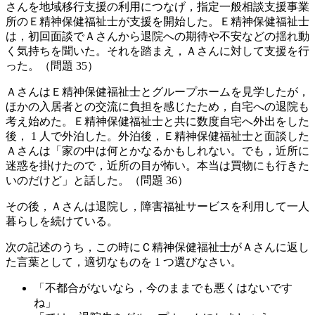
さんを地域移行支援の利用につなげ，指定一般相談支援事業
所のＥ精神保健福祉士が支援を開始した。Ｅ精神保健福祉士
は，初回面談でＡさんから退院への期待や不安などの揺れ動
く気持ちを聞いた。それを踏まえ，Ａさんに対して支援を行
った。（問題 35）
ＡさんはＥ精神保健福祉士とグループホームを見学したが，
ほかの入居者との交流に負担を感じたため，自宅への退院も
考え始めた。Ｅ精神保健福祉士と共に数度自宅へ外出をした
後， 1 人で外泊した。外泊後，Ｅ精神保健福祉士と面談した
Ａさんは「家の中は何とかなるかもしれない。でも，近所に
迷惑を掛けたので，近所の目が怖い。本当は買物にも行きた
いのだけど」と話した。（問題 36）
その後，Ａさんは退院し，障害福祉サービスを利用して一人
暮らしを続けている。
次の記述のうち，この時にＣ精神保健福祉士がＡさんに返し
た言葉として，適切なものを 1 つ選びなさい。
「不都合がないなら，今のままでも悪くはないです
ね」