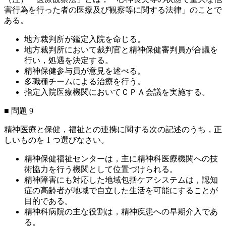
害行為を行った者の医療及び観察等に関する法律」のことで
ある。
地方裁判所が鑑定入院を命じる。
地方裁判所において裁判官と精神保健審判員が合議を
行い，処遇を決定する。
精神保健参与員が意見を述べる。
多職種チームによる治療を行う。
指定入院医療機関においてＣＰＡ会議を実施する。
■ 問題 9
精神医療と保健，福祉との連携に関する次の記述のうち，正
しいものを 1 つ選びなさい。
精神保健福祉センターは，主に精神科医療機関への技
術協力を行う機関として位置づけられる。
精神障害にも対応した地域包括ケアシステムは，認知
症の高齢者が地域で自立した生活を可能にすることが
目的である。
精神科病院の主な役割は，精神疾患への早期介入であ
る。