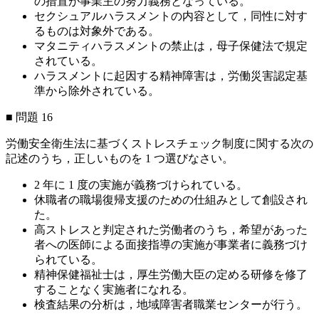
の措置が事業主の努力義務となっている。
セクシュアルハラスメントの内容として，同性に対す
るものは対象外である。
マタニティハラスメントの禁止は，母子保健法で規定
されている。
ハラスメントに起因する精神障害は，労働災害認定基
準から除外されている。
■ 問題 16
労働安全衛生法に基づくストレスチェック制度に関する次の
記述のうち，正しいものを 1 つ選びなさい。
2 年に 1 度の実施が義務づけられている。
休職者の職場復帰支援のための仕組みとして創設され
た。
高ストレスと判定された労働者のうち，希望があった
者への医師による面接指導の実施が事業者に義務づけ
られている。
精神保健福祉士は，厚生労働大臣の定める研修を修了
することなく実施者になれる。
検査結果の分析は，地域障害者職業センターが行う。