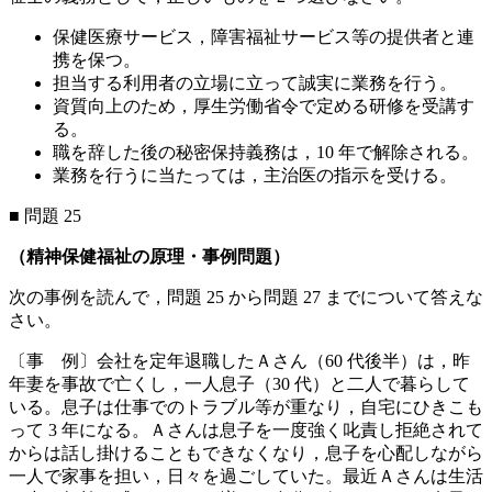
保健医療サービス，障害福祉サービス等の提供者と連
携を保つ。
担当する利用者の立場に立って誠実に業務を行う。
資質向上のため，厚生労働省令で定める研修を受講す
る。
職を辞した後の秘密保持義務は，10 年で解除される。
業務を行うに当たっては，主治医の指示を受ける。
■ 問題 25
（精神保健福祉の原理・事例問題）
次の事例を読んで，問題 25 から問題 27 までについて答えな
さい。
〔事 例〕会社を定年退職したＡさん（60 代後半）は，昨
年妻を事故で亡くし，一人息子（30 代）と二人で暮らして
いる。息子は仕事でのトラブル等が重なり，自宅にひきこも
って 3 年になる。Ａさんは息子を一度強く叱責し拒絶されて
からは話し掛けることもできなくなり，息子を心配しながら
一人で家事を担い，日々を過ごしていた。最近Ａさんは生活