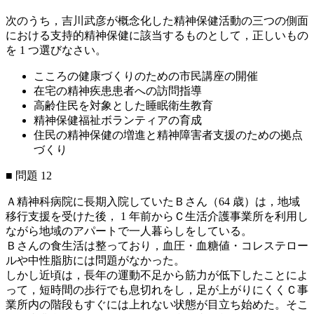
次のうち，吉川武彦が概念化した精神保健活動の三つの側面
における支持的精神保健に該当するものとして，正しいもの
を 1 つ選びなさい。
こころの健康づくりのための市民講座の開催
在宅の精神疾患患者への訪問指導
高齢住民を対象とした睡眠衛生教育
精神保健福祉ボランティアの育成
住民の精神保健の増進と精神障害者支援のための拠点
づくり
■ 問題 12
Ａ精神科病院に長期入院していたＢさん（64 歳）は，地域
移行支援を受けた後， 1 年前からＣ生活介護事業所を利用し
ながら地域のアパートで一人暮らしをしている。
Ｂさんの食生活は整っており，血圧・血糖値・コレステロー
ルや中性脂肪には問題がなかった。
しかし近頃は，長年の運動不足から筋力が低下したことによ
って，短時間の歩行でも息切れをし，足が上がりにくくＣ事
業所内の階段もすぐには上れない状態が目立ち始めた。そこ