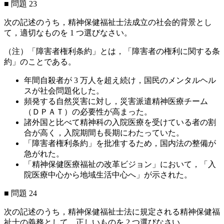
■ 問題 23
次の記述のうち，精神保健福祉士法成立の社会的背景とし
て，適切なものを 1 つ選びなさい。
（注）「障害者権利条約」とは，「障害者の権利に関する条
約」のことである。
年間自殺者が 3 万人を超え続け，国民のメンタルヘル
スが社会問題化した。
頻発する自然災害に対し，災害派遣精神医療チーム
（ＤＰＡＴ）の必要性が高まった。
諸外国と比べて精神科の入院医療を受けている者の割
合が高く，入院期間も長期にわたっていた。
「障害者権利条約」を批准するため，国内法の整備が
急がれた。
「精神保健医療福祉の改革ビジョン」において，「入
院医療中心から地域生活中心へ」が示された。
■ 問題 24
次の記述のうち，精神保健福祉士法に規定される精神保健福
祉士の義務として，正しいものを 2 つ選びなさい。