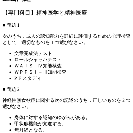
【専門科目】精神医学と精神医療
■ 問題 1
次のうち，成人の認知能力を詳細に評価するための心理検査
として，適切なものを 1 つ選びなさい。
文章完成法テスト
ロールシャッハテスト
ＷＡＩＳ－Ⅳ知能検査
ＷＰＰＳＩ－Ⅲ知能検査
P-F スタディ
■ 問題 2
神経性無食欲症に関する次の記述のうち，正しいものを 2 つ
選びなさい。
身体に対する認知のゆがみがある。
甲状腺機能が亢進する。
無月経となる。