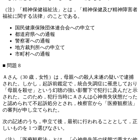
（注）「精神保健福祉法」とは，「精神保健及び精神障害者
福祉に関する法律」のことである。
国民健康保険団体連合会への申立て
都道府県への通報
警察署への通報
地方裁判所への申立て
市町村への通報
■ 問題 8
Ａさん（30 歳，女性）は，母親への殺人未遂の疑いで逮捕
された。しかし，起訴前鑑定で，統合失調症に罹患しており
「母親を殺せ」という幻聴の強い影響下で犯行に及んだと示
された。このため，犯行当時にＡさんは心神喪失状態だった
と認められて不起訴処分とされ，検察官から「医療観察法」
の審判が申し立てられた。
次の記述のうち，申立て後，最初に行われることとして，正
しいものを 1 つ選びなさい。
（注）「医療観察法」とは，「心神喪失等の状態で重大な他