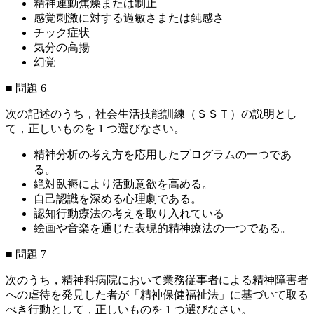
精神運動焦燥または制止
感覚刺激に対する過敏さまたは鈍感さ
チック症状
気分の高揚
幻覚
■ 問題 6
次の記述のうち，社会生活技能訓練（ＳＳＴ）の説明とし
て，正しいものを 1 つ選びなさい。
精神分析の考え方を応用したプログラムの一つであ
る。
絶対臥褥により活動意欲を高める。
自己認識を深める心理劇である。
認知行動療法の考えを取り入れている
絵画や音楽を通じた表現的精神療法の一つである。
■ 問題 7
次のうち，精神科病院において業務従事者による精神障害者
への虐待を発見した者が「精神保健福祉法」に基づいて取る
べき行動として，正しいものを 1 つ選びなさい。