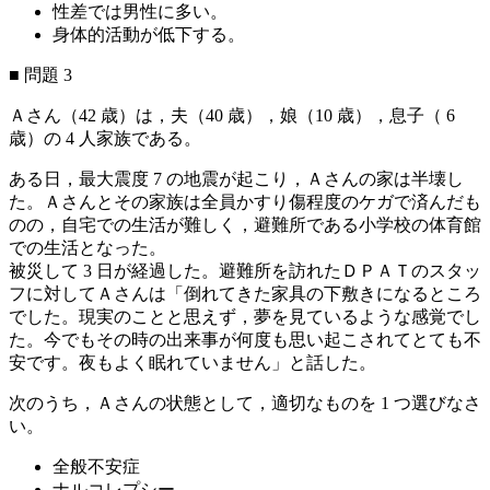
性差では男性に多い。
身体的活動が低下する。
TOP
■ 問題 3
instagramをフォロー
Ａさん（42 歳）は，夫（40 歳），娘（10 歳），息子（ 6
facebookをフォロー
歳）の 4 人家族である。
xをフォロー
lineをフォロー
ある日，最大震度 7 の地震が起こり，Ａさんの家は半壊し
tiktokをフォロー
た。Ａさんとその家族は全員かすり傷程度のケガで済んだも
のの，自宅での生活が難しく，避難所である小学校の体育館
での生活となった。
被災して 3 日が経過した。避難所を訪れたＤＰＡＴのスタッ
フに対してＡさんは「倒れてきた家具の下敷きになるところ
でした。現実のことと思えず，夢を見ているような感覚でし
た。今でもその時の出来事が何度も思い起こされてとても不
安です。夜もよく眠れていません」と話した。
次のうち，Ａさんの状態として，適切なものを 1 つ選びなさ
い。
全般不安症
ナルコレプシー