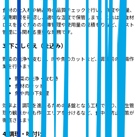
食材の仕入れや納品時の品質チェックを行い、鮮度や数量、
消費期限を確認し、適切な温度で保管します。これは、食材
ロスを防ぐための在庫管理や使用量の見積もりなど、コスト
管理にも関わる重要な業務です。
3. 下ごしらえ（仕込み）
野菜の洗浄や皮むき、肉や魚のカットなど、調理前の準備作
業を行います
。
野菜の洗浄・皮むき
食材のカット
魚や肉の下処理
効率よく調理を進めるための基盤となる工程であり、衛生管
理の観点からも作業エリアを分けるなど、食中毒防止対策が
徹底されます。
4. 調理・味付け