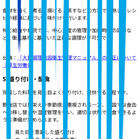
食材を焼く・煮る・揚げる・蒸すなどの方法で加熱し、レシ
ピや経験に基づいて味付けを行います
。
特に給食や病院では、中心温度の管理や加熱時間の記録な
ど、衛生基準に基づいた正確な調理が不可欠です。
出典：
「大量調理施設衛生管理マニュアル」の改正について
｜厚生労働省
5. 盛り付け・配食
完成した料理を見た目よく盛り付け、提供する工程
です。
飲食店では見栄えや季節感が重視される一方、施設では食缶
への移し替えや温度管理を行い、適切な状態で配食できるよ
うな準備が求められます。
見た目を意識した盛り付け