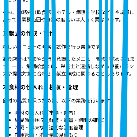
なお、勤務先（飲食店・ホテル・病院・学校など）や規模に
よって、業務範囲や分業の度合いは大きく異なります。
1. 献立の作成・試作
新しいメニューの考案や試作を行う業務
です。
飲食店では季節や流行を意識したメニュー開発が求められま
す。一方、集団給食では、栄養士と連携しながら栄養バラン
スや提供対象に合わせた献立作成に関わることもあります。
2. 食材の仕入れ・検収・管理
食材の品質を保つために、以下の業務を行います
。
食材の仕入れ（市場・業者）
納品時の検収（鮮度・数量・期限の確認）
冷蔵・冷凍など適切な温度管理
在庫管理・消費量の見積もり