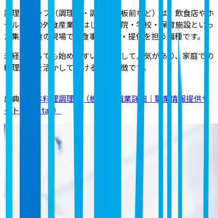
調理スタッフ（調理員・調理人・板前など）は、飲食店やホ
テルなどの外食産業をはじめ、病院・学校・保育施設といっ
た集団給食の現場で、食事の調理・提供を担う職種
です。
未経験からでも始めやすい仕事として人気があり、家庭での
料理経験を活かして働ける点も特徴です。
出典：
日本料理調理人（板前）-職業詳細｜職業情報提供サ
イト（job tag）