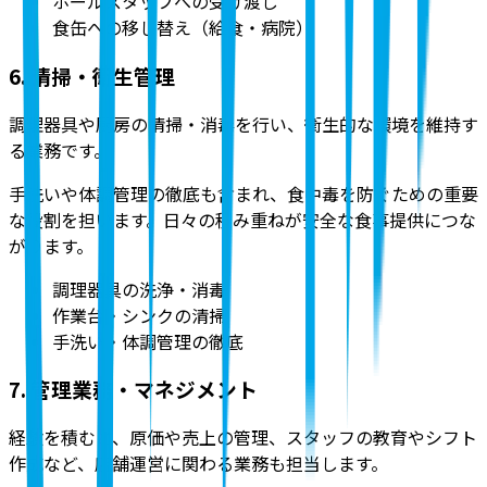
ホールスタッフへの受け渡し
食缶への移し替え（給食・病院）
6. 清掃・衛生管理
調理器具や厨房の清掃・消毒を行い、衛生的な環境を維持す
る業務
です。
手洗いや体調管理の徹底も含まれ、食中毒を防ぐための重要
な役割を担います。日々の積み重ねが安全な食事提供につな
がります。
調理器具の洗浄・消毒
作業台・シンクの清掃
手洗い・体調管理の徹底
7. 管理業務・マネジメント
経験を積むと、原価や売上の管理、スタッフの教育やシフト
作成など、店舗運営に関わる業務も担当します
。