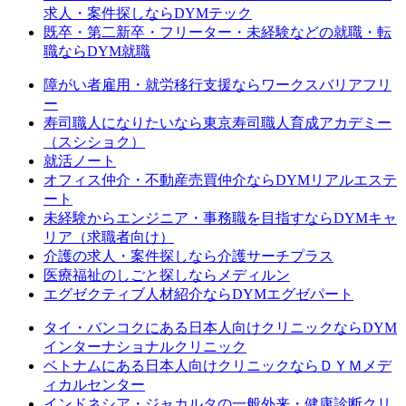
求人・案件探しならDYMテック
既卒・第二新卒・フリーター・未経験などの就職・転
職ならDYM就職
障がい者雇用・就労移行支援ならワークスバリアフリ
ー
寿司職人になりたいなら東京寿司職人育成アカデミー
（スシショク）
就活ノート
オフィス仲介・不動産売買仲介ならDYMリアルエステ
ート
未経験からエンジニア・事務職を目指すならDYMキャ
リア（求職者向け）
介護の求人・案件探しなら介護サーチプラス
医療福祉のしごと探しならメディルン
エグゼクティブ人材紹介ならDYMエグゼパート
タイ・バンコクにある日本人向けクリニックならDYM
インターナショナルクリニック
ベトナムにある日本人向けクリニックならＤＹＭメデ
ィカルセンター
インドネシア・ジャカルタの一般外来・健康診断クリ